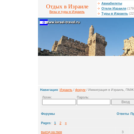
Авиабилеты
Отдых в Израиле
Отели Израиля
(179
Визы и туры в Израиль
Туры в Израиль
(22
Навигация
:
Израиль
/
форум
/ Иммиграция в Израиль, ПМЖ
Логин:
Пароль:
Форумы
Ответы
П
Pages
:
1
2
»
выезд на пмж
3