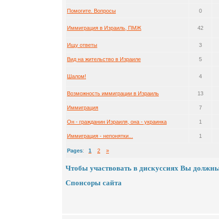
Помогите. Вопросы
0
Иммиграция в Израиль, ПМЖ
42
Ищу ответы
3
Вид на жительство в Израиле
5
Шалом!
4
Возможность иммиграции в Израиль
13
Иммиграция
7
Он - гражданин Израиля, она - украинка
1
Иммиграция - непонятки...
1
Pages
:
1
2
»
Чтобы участвовать в дискуссиях Вы должны
Спонсоры сайта