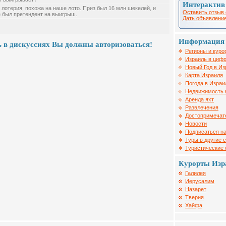
Интерактив
 лотерия, похожа на наше лото. Приз был 16 млн шекелей, и
Оставить отзыв 
 был претендент на выигрыш.
Дать объявление
Информация 
 в дискуссиях Вы должны авторизоваться!
Регионы и куро
Израиль в цифр
Новый Год в Из
Карта Израиля
Погода в Израи
Недвижимость 
Аренда яхт
Развлечения
Достопримечат
Новости
Подписаться на
Туры в другие 
Туристические
Курорты Изр
Галилея
Иерусалим
Назарет
Тверия
Хайфа