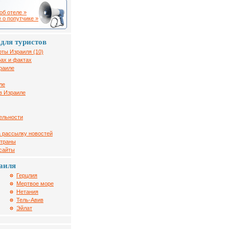
об отеле »
 о попутчике »
для туристов
рты Израиля (10)
ах и фактах
раиле
ле
в Израиле
ельности
 рассылку новостей
страны
 сайты
аиля
Герцлия
Мертвое море
Нетания
Тель-Авив
Эйлат