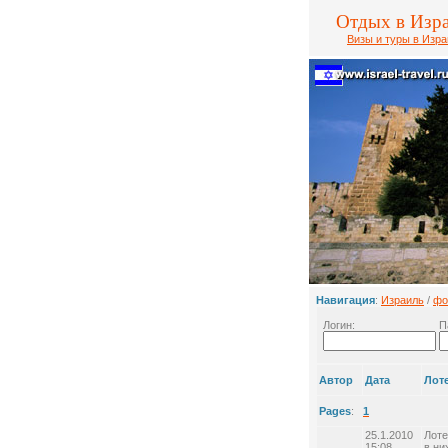
Отдых в Изр
Визы и туры в Изр
Навигация
:
Израиль
/
фо
Логин:
П
Автор
Дата
Лот
Pages
:
1
25.1.2010
Лоте
15:08
в ни