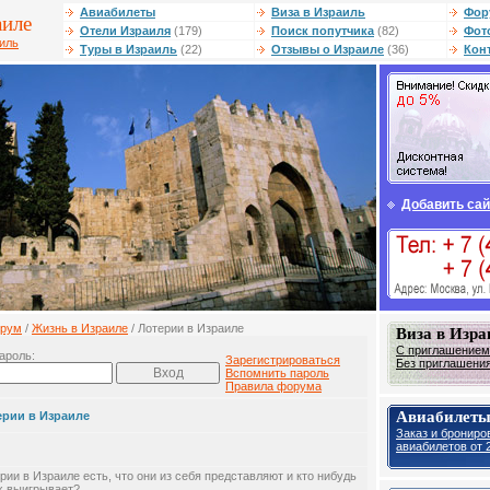
Авиабилеты
Виза в Израиль
Фор
аиле
Отели Израиля
(179)
Поиск попутчика
(82)
Фот
аиль
Туры в Израиль
(22)
Отзывы о Израиле
(36)
Кон
Добавить сай
рум
/
Жизнь в Израиле
/ Лотерии в Израиле
Виза в Изра
С приглашением 
ароль:
Зарегистрироваться
Без приглашения 
Вспомнить пароль
Правила форума
Авиабилеты
ерии в Израиле
Заказ и брониро
авиабилетов от 2
рии в Израиле есть, что они из себя представляют и кто нибудь
х выигрывает?